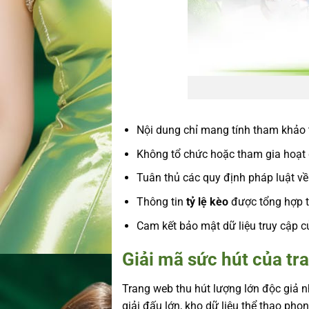
Nội dung chỉ mang tính tham khảo t
Không tổ chức hoặc tham gia hoạt 
Tuân thủ các quy định pháp luật về
Thông tin
tỷ lệ kèo
được tổng hợp t
Cam kết bảo mật dữ liệu truy cập c
Giải mã sức hút của t
Trang web thu hút lượng lớn độc giả n
giải đấu lớn, kho dữ liệu thể thao pho