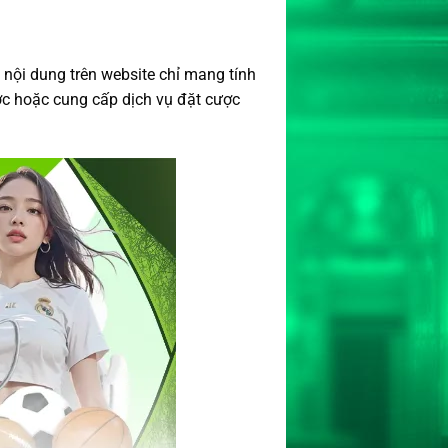
nội dung trên website chỉ mang tính
ợc hoặc cung cấp dịch vụ đặt cược