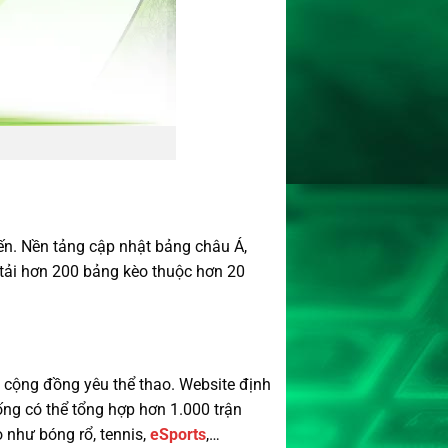
iến. Nền tảng cập nhật bảng châu Á,
 tải hơn 200 bảng kèo thuộc hơn 20
o cộng đồng yêu thể thao. Website định
ng có thể tổng hợp hơn 1.000 trận
 như bóng rổ, tennis,
eSports
,…