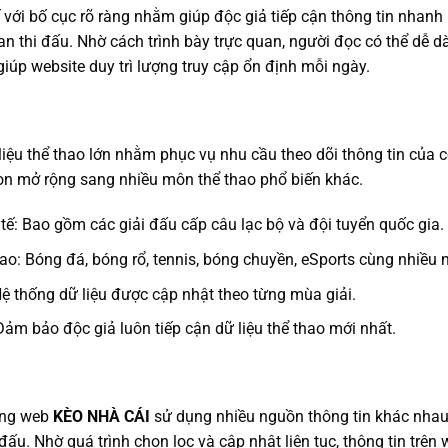
 với bố cục rõ ràng nhằm giúp độc giả tiếp cận thông tin nhanh
an thi đấu. Nhờ cách trình bày trực quan, người đọc có thể dễ d
 giúp website duy trì lượng truy cập ổn định mỗi ngày.
liệu thể thao lớn nhằm phục vụ nhu cầu theo dõi thông tin của
òn mở rộng sang nhiều môn thể thao phổ biến khác.
tế: Bao gồm các giải đấu cấp câu lạc bộ và đội tuyển quốc gia.
ao: Bóng đá, bóng rổ, tennis, bóng chuyền, eSports cùng nhiều 
Hệ thống dữ liệu được cập nhật theo từng mùa giải.
ảm bảo độc giả luôn tiếp cận dữ liệu thể thao mới nhất.
rang web
KÈO NHÀ CÁI
sử dụng nhiều nguồn thông tin khác nhau.
đấu. Nhờ quá trình chọn lọc và cập nhật liên tục, thông tin trên 