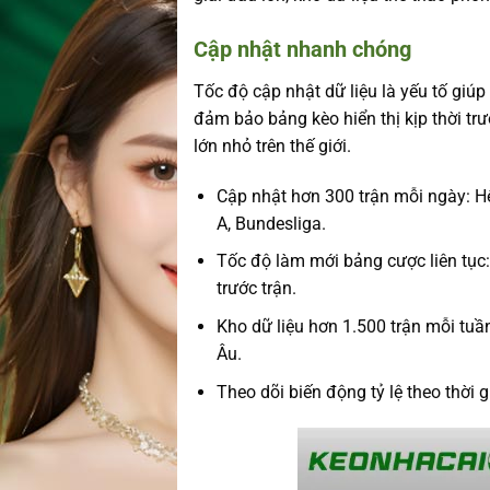
Cập nhật nhanh chóng
Tốc độ cập nhật dữ liệu là yếu tố giúp
đảm bảo bảng kèo hiển thị kịp thời tr
lớn nhỏ trên thế giới.
Cập nhật hơn 300 trận mỗi ngày: Hệ
A, Bundesliga.
Tốc độ làm mới bảng cược liên tục
trước trận.
Kho dữ liệu hơn 1.500 trận mỗi tuầ
Âu.
Theo dõi biến động tỷ lệ theo thời g