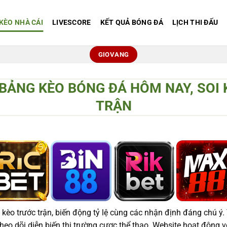
KÈO NHÀ CÁI
LIVESCORE
KẾT QUẢ BÓNG ĐÁ
LỊCH THI ĐẤU
GIOVANG
– BẢNG KÈO BÓNG ĐÁ HÔM NAY, SOI
TRẬN
 kèo trước trận, biến động tỷ lệ cùng các nhận định đáng chú ý
eo dõi diễn biến thị trường cược thể thao. Website hoạt động 