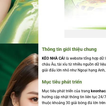
Thông tin giới thiệu chung
KÈO NHÀ CÁI
là website tổng hợp dữ l
châu Âu, tài xỉu từ nhiều nguồn dữ li
giải đấu lớn nhỏ như Ngoại hạng Anh,
Mục tiêu phát triển
Mục tiêu phát triển của trang
keonhac
hướng cập nhật thông tin liên tục 24
thuộc khoảng 30 giải bóng đá lớn trên