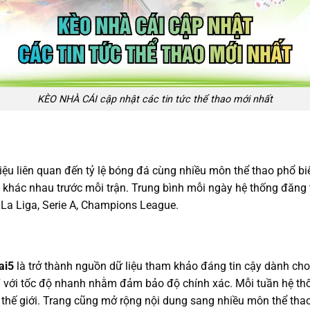
KÈO NHÀ CÁI cập nhật các tin tức thể thao mới nhất
iệu liên quan đến tỷ lệ bóng đá cùng nhiều môn thể thao phổ b
ệu khác nhau trước mỗi trận. Trung bình mỗi ngày hệ thống đăng
 La Liga, Serie A, Champions League.
ai5
là trở thành nguồn dữ liệu tham khảo đáng tin cậy dành ch
/7 với tốc độ nhanh nhằm đảm bảo độ chính xác. Mỗi tuần hệ thố
 thế giới. Trang cũng mở rộng nội dung sang nhiều môn thể thao