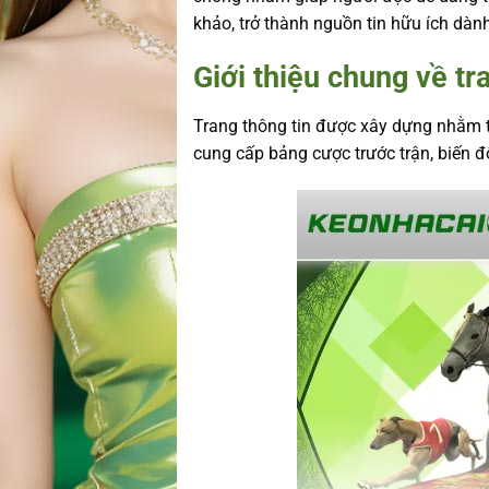
khảo, trở thành nguồn tin hữu ích dà
Giới thiệu chung về t
Trang thông tin được xây dựng nhằm tổn
cung cấp bảng cược trước trận, biến độ