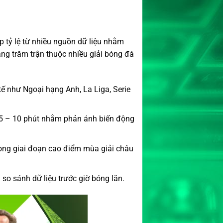
 tỷ lệ từ nhiều nguồn dữ liệu nhằm
àng trăm trận thuộc nhiều giải bóng đá
ế như Ngoại hạng Anh, La Liga, Serie
5 – 10 phút nhằm phản ánh biến động
trong giai đoạn cao điểm mùa giải châu
ả so sánh dữ liệu trước giờ bóng lăn.