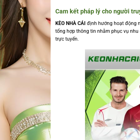
Cam kết pháp lý cho người tru
KÈO NHÀ CÁI
định hướng hoạt động mi
tổng hợp thông tin nhằm phục vụ nhu 
trực tuyến.